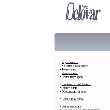
•
Идеи бизнеса
•
Бизнес в Медицине
•
Технологии
•
Изобретения
•
Поиск партнёров
•
Как начать свой бизнес?
•
Бизнес-план
•
Образцы договоров
•
Cофт для бизнеса
•
Наши рассылки