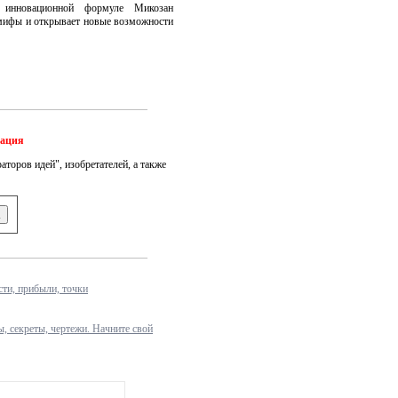
 инновационной формуле Микозан
мифы и открывает новые возможности
мация
аторов идей", изобретателей, а также
ти, прибыли, точки
ы, секреты, чертежи. Начните свой