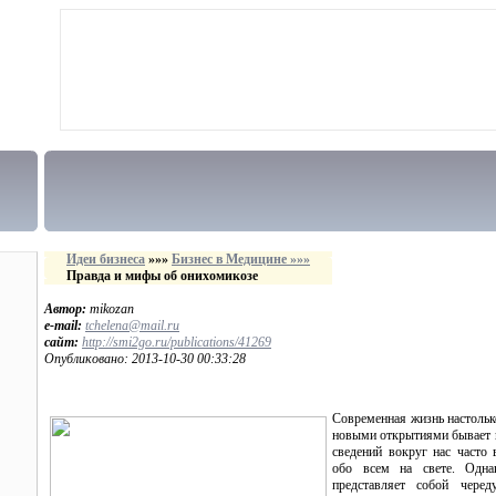
Идеи бизнеса
»»»
Бизнес в Медицине »»»
Правда и мифы об онихомикозе
Автор:
mikozan
e-mail:
tchelena@mail.ru
сайт:
http://smi2go.ru/publications/41269
Опубликовано: 2013-10-30 00:33:28
Современная жизнь настольк
новыми открытиями бывает 
сведений вокруг нас часто
обо всем на свете. Одна
представляет собой чере