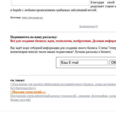
Благодаря своей
разрушает старые 
в борьбе с любыми проявлениями грибковых заболеваний ногтей.
Источник:
http://mycosan.ru/
Комментарии (0)
Подпишитесь на нашу рассылку:
Всё для создания бизнеса: идеи, технологии, изобретения. Деловая инфор
Вас ждёт море отборной информации для создания своего бизнеса. Статьи "генер
комментарии многих тысяч наших подписчиков! Лучшая рассылка о бизнесе.
см. также:
•
Программа для расчёта эффективности планируемого бизнеса, срока окупаемос
безубыточности»»»
• Магазин технологий»»»
Предлагаем очень интересный каталог технологий - описание, фотографии, схем
бизнес сегодня!