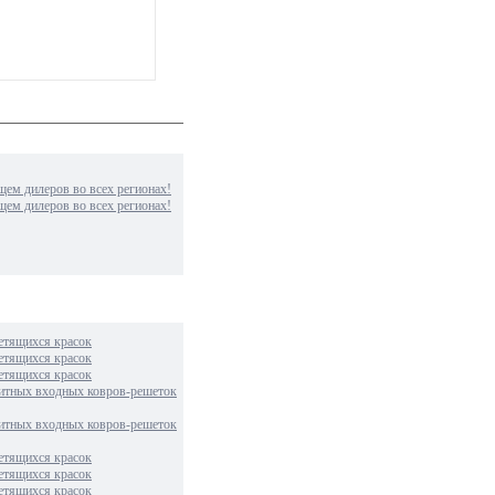
м дилеров во всех регионах!
м дилеров во всех регионах!
етящихся красок
етящихся красок
етящихся красок
итных входных ковров-решеток
итных входных ковров-решеток
етящихся красок
етящихся красок
етящихся красок