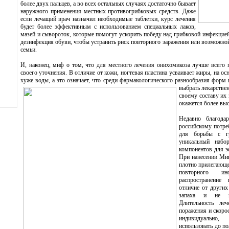
более двух пальцев, а во всех остальных случаях достаточно бывает
наружного применения местных противогрибковых средств. Даже
если лечащий врач назначил необходимые таблетки, курс лечения
будет более эффективным с использованием специальных лаков,
мазей и сывороток, которые помогут ускорить победу над грибковой инфекцие
дезинфекция обуви, чтобы устранить риск повторного заражения или возможно
семьи.
И, наконец, миф о том, что для местного лечения онихомикоза лучше всего 
своего уточнения. В отличие от кожи, ногтевая пластина усваивает жиры, на о
хуже воды, а это означает, что среди фармакологического разнообразия форм
выбрать лекарстве
своему составу их
окажется более выс
Недавно благода
российскому потре
для борьбы с 
уникальный набо
компонентов для э
При нанесении Мик
плотно прилегающе
повторного ин
распространение
отличие от других
запаха и не вы
Длительность ле
поражения и скорос
индивидуально,
использовать до по