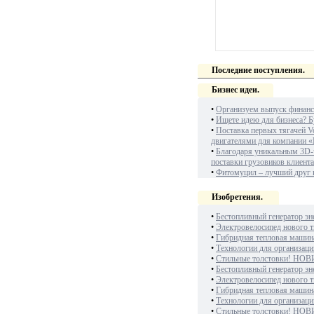
Последние поступления.
Бизнес идеи.
•
Организуем выпуск финанс
•
Ищете идею для бизнеса? Б
•
Поставка первых тягачей V
двигателями для компании «
•
Благодаря уникальным 3D-
поставки грузовиков клиент
•
Фитомуцил – лучший друг
Изобретения.
•
Бестопливный генератор эн
•
Электровелосипед нового т
•
Гибридная тепловая машин
•
Технологии для организаци
•
Стильные толстовки! НОВ
•
Бестопливный генератор эн
•
Электровелосипед нового т
•
Гибридная тепловая машин
•
Технологии для организаци
•
Стильные толстовки! НОВ