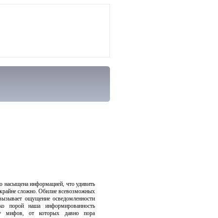
о насыщена информацией, что удивить
крайне сложно. Обилие всевозможных
 вызывает ощущение осведомленности
ко порой наша информированность
ду мифов, от которых давно пора