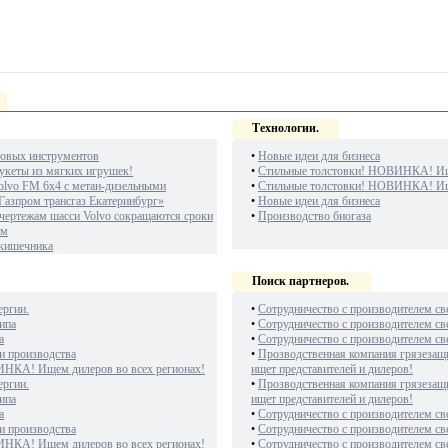
Технологии.
овых инструментов
•
Новые идеи для бизнеса
укеты из мягких игрушек!
•
Стильные толстовки! НОВИНКА! Ище
olvo FM 6х4 с метан-дизельными
•
Стильные толстовки! НОВИНКА! Ище
Газпром трансгаз Екатеринбург»
•
Новые идеи для бизнеса
чертежам шасси Volvo сокращаются сроки
•
Производство биогаза
ам
 кишечника
Поиск партнеров.
ергии.
•
Сотрудничество с производителем св
ипа
•
Сотрудничество с производителем св
а
•
Сотрудничество с производителем св
и производства
•
Прозводственная компания грязезащ
ИНКА! Ищем дилеров во всех регионах!
ищет представителей и дилеров!
ергии.
•
Прозводственная компания грязезащ
ипа
ищет представителей и дилеров!
а
•
Сотрудничество с производителем св
и производства
•
Сотрудничество с производителем св
ИНКА! Ищем дилеров во всех регионах!
•
Сотрудничество с производителем св