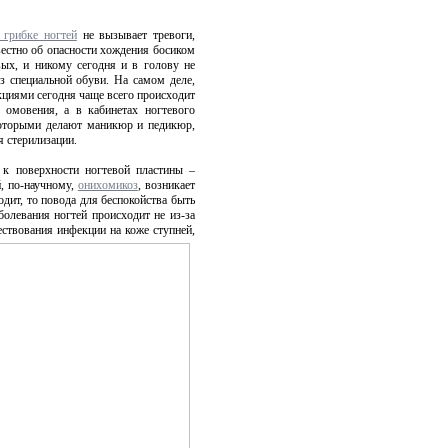
 грибке ногтей
не вызывает тревоги,
вестно об опасности хождения босиком
вых, и никому сегодня и в голову не
ез специальной обуви. На самом деле,
циями сегодня чаще всего происходит
 омовения, а в кабинетах ногтевого
 которыми делают маникюр и педикюр,
я стерилизации.
к поверхности ногтевой пластины –
й, по-научному,
онихомикоз
, возникает
одит, то повода для беспокойства быть
олевания ногтей происходит не из-за
ествования инфекции на коже ступней,