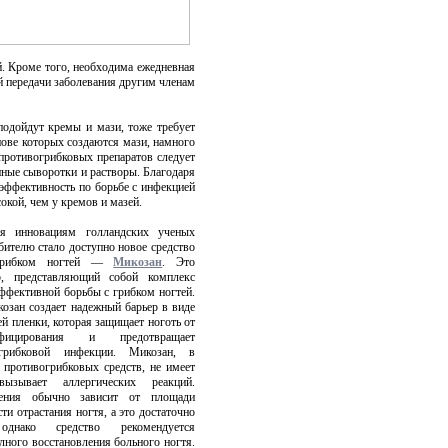
й. Кроме того, необходима ежедневная
й передачи заболевания другим членам
подойдут кремы и мази, тоже требует
снове которых создаются мази, намного
 противогрибковых препаратов следует
нные сыворотки и растворы.
Благодаря
 эффективность по борьбе с инфекцией
окой, чем у кремов и мазей.
ря инновациям голландских ученых
бителю стало доступно новое средство
грибком ногтей —
Микозан
. Это
р, представляющий собой комплекс
ффективной борьбы с грибком ногтей.
озан создает надежный барьер в виде
й пленки, которая защищает ноготь от
фицирования и предотвращает
 грибковой инфекции. Микозан, в
 противогрибковых средств, не имеет
зывает аллергических реакций.
чения обычно зависит от площади
ти отрастания ногтя, а это достаточно
 однако средство рекомендуется
лного восстановления больного ногтя.