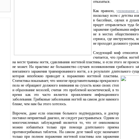
отказаться.
Как правило,
упоминание о
поскольку всем с детства из
в бассейнах, саунах и душе
придет отправляться туда б
заражение грибковыми инфек
не в местах общественного
сервиса, где инструменты,
не проходят должного уровн
Следующий миф относится 
считается, что грибок ногте
на месте травмы ногтя, сдавливания ногтевой пластины, и если этого не происх
не может. На практике же большинство случаев возникновения грибкового заб
внезапного заражения травмированного ногтя, а в результате длительного сущ
которая неизбежно приводит к поражению ногтевой пластины.
Статистика показывает, что многие представительницы прекрасного
пола не обращают должного внимания на сухость кожи своих стоп
и образование мозолей, считая это проблемой косметической, в то
время как это часто является проявлением инфекционного
заболевания. Грибковые заболевания ногтей на самом деле намного
ближе, чем нам бы этого хотелось.
Впрочем, даже если опасения больного подтвердились, и доктор
поставил неприятный диагноз, не следует расстраиваться. Одним из
многочисленных заблуждений является то, что от онихомикоза
можно избавиться только при помощи длительного приема
противогрибковых таблеток. На самом деле такой курс назначают
только при полном поражении ногтевой пластины или заражении