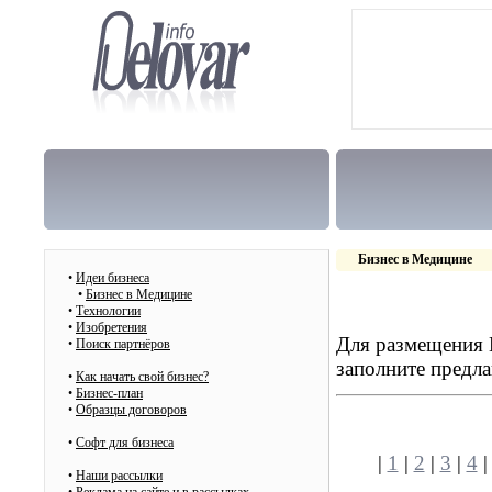
Бизнес в Медицине
•
Идеи бизнеса
•
Бизнес в Медицине
•
Технологии
•
Изобретения
Для размещения В
•
Поиск партнёров
заполните предл
•
Как начать свой бизнес?
•
Бизнес-план
•
Образцы договоров
•
Cофт для бизнеса
|
1
|
2
|
3
|
4
•
Наши рассылки