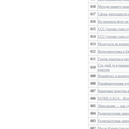
618
Методы раннего выяв
617
Сфера деятельности 
616
Не поверила фото на
615
ССС (срочно стать ст
614
ССС (срочно стать ст
613
Молодость не вернеш
612
Ветроэнергетика в Ев
611
Глоток красоты и св
Сто дней до купально
610
красоты
609
Ионофорез в космет
608
Парафинотерапия рук
607
Кишечные монстры в
606
ESTHE GAGA – Ист
605
Липосакция — как сд
604
Радиочастотная липо
603
Радиочастотная лип
602
Масло Карите (масл