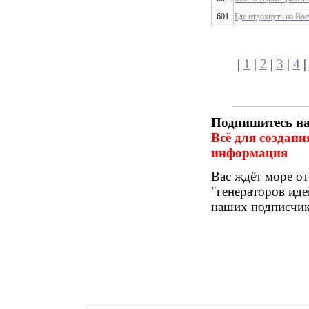
601
Где отдохнуть на Во
|
1
|
2
|
3
|
4
Подпишитесь на
Всё для создани
информация
Вас ждёт море от
"генераторов иде
наших подписчик