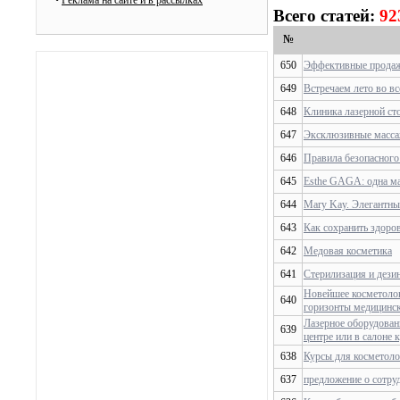
•
Реклама на сайте и в рассылках
Всего статей:
92
№
650
Эффективные продаж
649
Встречаем лето во в
648
Клиника лазерной ст
647
Эксклюзивные масса
646
Правила безопасного
645
Esthe GAGA: одна ма
644
Mary Kay. Элегантны
643
Как сохранить здоров
642
Медовая косметика
641
Стерилизация и дези
Новейшее косметолог
640
горизонты медицинск
Лазерное оборудован
639
центре или в салоне 
638
Курсы для косметол
637
предложение о сотру