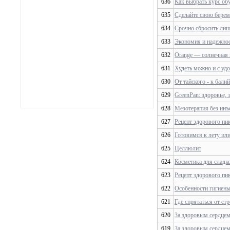
636
Как выбрать курс об
635
Сделайте свою берем
634
Срочно сбросить лиш
633
Экономия и надежнос
632
Orange — солнечная 
631
Худеть можно и с уд
630
От тайского - к бал
629
GreenPan: здоровье, 
628
Мезотерапия без инъ
627
Рецепт здорового пи
626
Готовимся к лету ил
625
Целлюлит
624
Косметика для сладк
623
Рецепт здорового пи
622
Особенности гигиены
621
Где спрятаться от стр
620
За здоровым сердцем
619
За здоровым сердцем