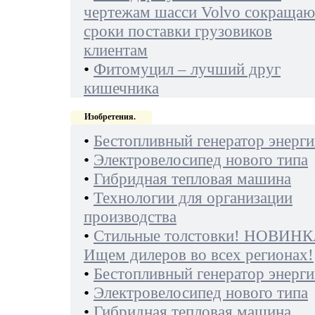
чертежам шасси Volvo сокращаю
сроки поставки грузовиков
клиентам
•
Фитомуцил – лучший друг
кишечника
Изобретения.
•
Бестопливный генератор энерги
•
Электровелосипед нового типа
•
Гибридная тепловая машина
•
Технологии для организации
производства
•
Стильные толстовки! НОВИНК
Ищем дилеров во всех регионах!
•
Бестопливный генератор энерги
•
Электровелосипед нового типа
•
Гибридная тепловая машина