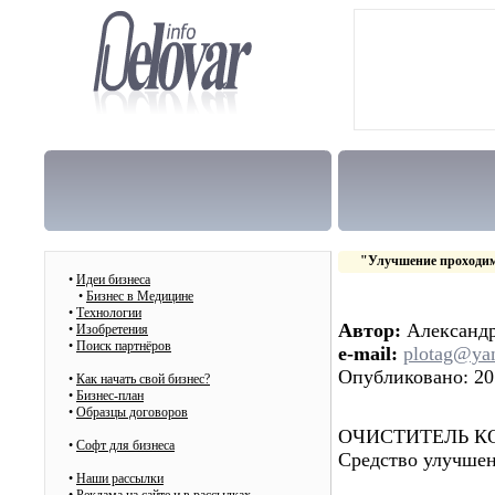
"Улучшение проходим
•
Идеи бизнеса
•
Бизнес в Медицине
•
Технологии
Автор:
Александ
•
Изобретения
•
Поиск партнёров
e-mail:
plotag@ya
Опубликовано: 20
•
Как начать свой бизнес?
•
Бизнес-план
•
Образцы договоров
ОЧИСТИТЕЛЬ К
•
Cофт для бизнеса
Средство улучшен
•
Наши рассылки