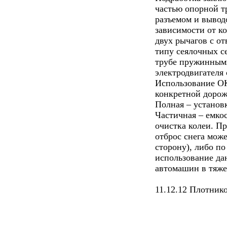
частью опорной т
разъемом и выводо
зависимости от к
двух рычагов с от
типу сеялочных с
трубе пружинными
электродвигателя
Использование ОК
конкретной дорож
Полная – установ
Частичная – емкос
очистка колеи. П
отброс снега може
сторону), либо по
использование да
автомашин в тяже
11.12.12 Плотнико