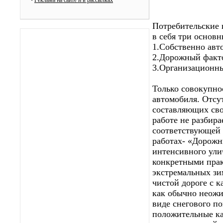
•
Реклама на сайте и в рассылках
Потребительские 
в себя три основ
1.Собственно авт
2.Дорожный факт
3.Организационн
Только совокупно
автомобиля. Отсу
составляющих сво
работе не разбир
соответствующей 
работах- «Дорожн
интенсивного ули
конкретными прак
экстремальных зи
чистой дороге с 
как обычно неожи
виде снегового п
положительные ка