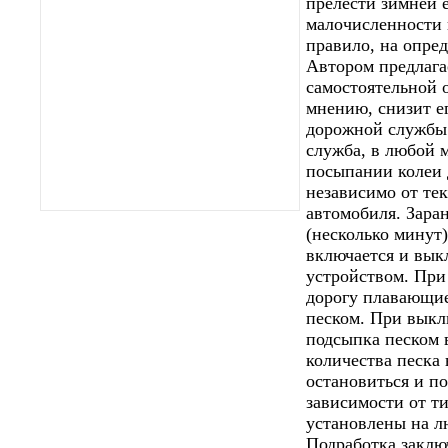
прелести зимней 
малочисленности 
правило, на опре
Автором предлага
самостоятельной о
мнению, снизит е
дорожной службы.
служба, в любой м
посыпании колеи
независимо от те
автомобиля. Зара
(несколько минут
включается и вык
устройством. При
дорогу плавающие
песком. При выкл
подсыпка песком 
количества песка
остановиться и по
зависимости от т
установлены на л
Подработка заклю