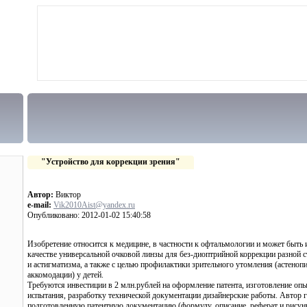
"Устройство для коррекции зрения"
Автор:
Виктор
e-mail:
Vik2010Aist@yandex.ru
Опубликовано: 2012-01-02 15:40:58
Изобретение относится к медицине, в частности к офтальмологии и может быть 
качестве универсальной очковой линзы для без-диоптрийной коррекции разной с
и астигматизма, а также с целью профилактики зрительного утомления (астенопи
аккомодации) у детей.
Требуются инвестиции в 2 млн.рублей на оформление патента, изготовление опы
испытания, разработку технической документации дизайнерские работы. Автор 
подготовленную патентную документацию (формулу, описание, реферат и рисунк