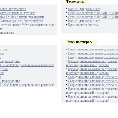
Технологии.
овых инструментов
•
Новые идеи для бизнеса
укеты из мягких игрушек!
•
Стильные толстовки! НОВИНКА! Ище
olvo FM 6х4 с метан-дизельными
•
Стильные толстовки! НОВИНКА! Ище
Газпром трансгаз Екатеринбург»
•
Новые идеи для бизнеса
чертежам шасси Volvo сокращаются сроки
•
Производство биогаза
ам
 кишечника
Поиск партнеров.
ергии.
•
Сотрудничество с производителем св
ипа
•
Сотрудничество с производителем св
а
•
Сотрудничество с производителем св
и производства
•
Прозводственная компания грязезащ
ИНКА! Ищем дилеров во всех регионах!
ищет представителей и дилеров!
ергии.
•
Прозводственная компания грязезащ
ипа
ищет представителей и дилеров!
а
•
Сотрудничество с производителем св
и производства
•
Сотрудничество с производителем св
ИНКА! Ищем дилеров во всех регионах!
•
Сотрудничество с производителем св
•
Прозводственная компания грязезащ
ищет представителей и дилеров!
•
Прозводственная компания грязезащ
ищет представителей и дилеров!