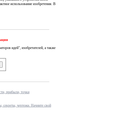
тное использование изобретения. В
мация
аторов идей", изобретателей, а также
ти, прибыли, точки
ы, секреты, чертежи. Начните свой