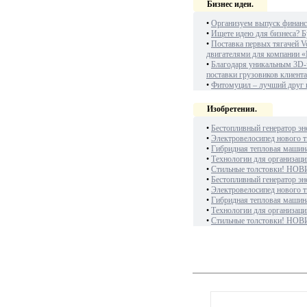
Бизнес идеи.
•
Организуем выпуск финанс
•
Ищете идею для бизнеса? Б
•
Поставка первых тягачей V
двигателями для компании «
•
Благодаря уникальным 3D-
поставки грузовиков клиент
•
Фитомуцил – лучший друг
Изобретения.
•
Бестопливный генератор эн
•
Электровелосипед нового т
•
Гибридная тепловая машин
•
Технологии для организаци
•
Стильные толстовки! НОВ
•
Бестопливный генератор эн
•
Электровелосипед нового т
•
Гибридная тепловая машин
•
Технологии для организаци
•
Стильные толстовки! НОВ