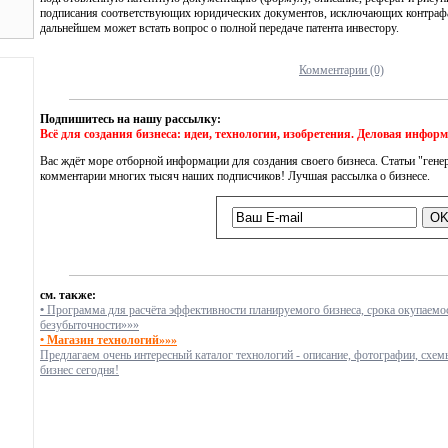
подписания соответствующих юридических документов, исключающих контрафак
дальнейшем может встать вопрос о полной передаче патента инвестору.
Комментарии (0)
Подпишитесь на нашу рассылку:
Всё для создания бизнеса: идеи, технологии, изобретения. Деловая инфор
Вас ждёт море отборной информации для создания своего бизнеса. Статьи "генер
комментарии многих тысяч наших подписчиков! Лучшая рассылка о бизнесе.
см. также:
•
Программа для расчёта эффективности планируемого бизнеса, срока окупаемос
безубыточности»»»
• Магазин технологий»»»
Предлагаем очень интересный каталог технологий - описание, фотографии, схем
бизнес сегодня!