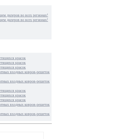
м дилеров во всех регионах!
м дилеров во всех регионах!
етящихся красок
етящихся красок
етящихся красок
итных входных ковров-решеток
итных входных ковров-решеток
етящихся красок
етящихся красок
етящихся красок
итных входных ковров-решеток
итных входных ковров-решеток