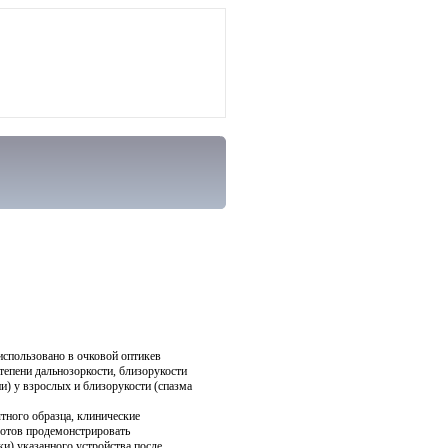
использовано в очковой оптикев
тепени дальнозоркости, близорукости
и) у взрослых и близорукости (спазма
тного образца, клинические
готов продемонстрировать
и) указанного устройства после