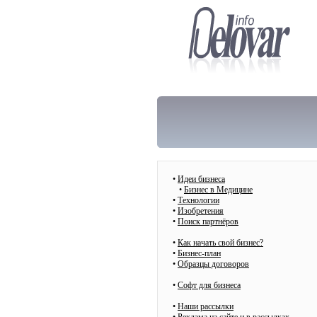
•
Идеи бизнеса
•
Бизнес в Медицине
•
Технологии
•
Изобретения
•
Поиск партнёров
•
Как начать свой бизнес?
•
Бизнес-план
•
Образцы договоров
•
Cофт для бизнеса
•
Наши рассылки