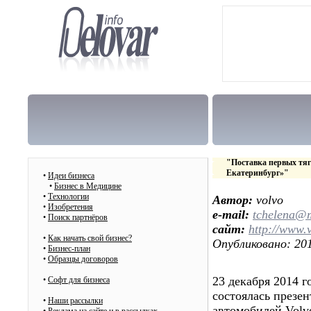
"Поставка первых тяг
Екатеринбург»"
•
Идеи бизнеса
•
Бизнес в Медицине
•
Технологии
Автор:
volvo
•
Изобретения
e-mail:
tchelena@m
•
Поиск партнёров
сайт:
http://www.
•
Как начать свой бизнес?
Опубликовано: 201
•
Бизнес-план
•
Образцы договоров
23 декабря 2014 г
•
Cофт для бизнеса
состоялась презе
•
Наши рассылки
автомобилей Volv