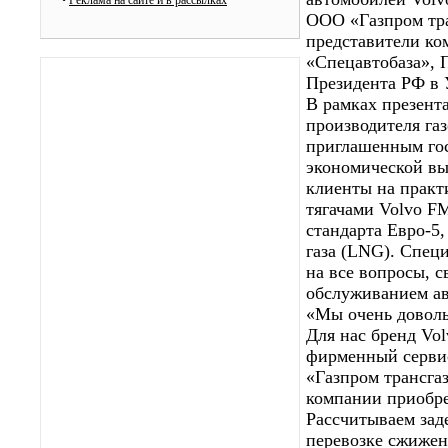
•
Реклама на сайте и в рассылках
ООО «Газпром тра
представители к
«Спецавтобаза», 
Президента РФ в 
В рамках презент
производителя газ
приглашенным гос
экономической вы
клиенты на практ
тягачами Volvo F
стандарта Евро-5
газа (LNG). Специ
на все вопросы, с
обслуживанием а
«Мы очень доволь
Для нас бренд Vol
фирменный сервис
«Газпром трансга
компании приобре
Рассчитываем зад
перевозке сжижен