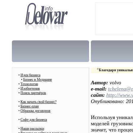
"Благодаря уникальн
•
Идеи бизнеса
•
Бизнес в Медицине
Автор:
volvo
•
Технологии
e-mail:
tchelena@m
•
Изобретения
•
Поиск партнёров
сайт:
http://www.
Опубликовано: 201
•
Как начать свой бизнес?
•
Бизнес-план
•
Образцы договоров
Используя уникал
•
Cофт для бизнеса
моделей грузовико
•
Наши рассылки
значит, что проце