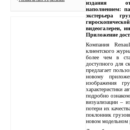
•
Реклама на сайте и в рассылках
издания отл
наполнением: п
экстерьера гр
гироскопическо
видеогалереи, и
Приложение досту
Компания Renaul
клиентского журн
более чем в ст
доступного для с
предлагает польз
новому приложе
изображения гр
характеристики а
подробно ознаком
визуализации – и
потери их качеств
поклонник грузов
новом модельном р