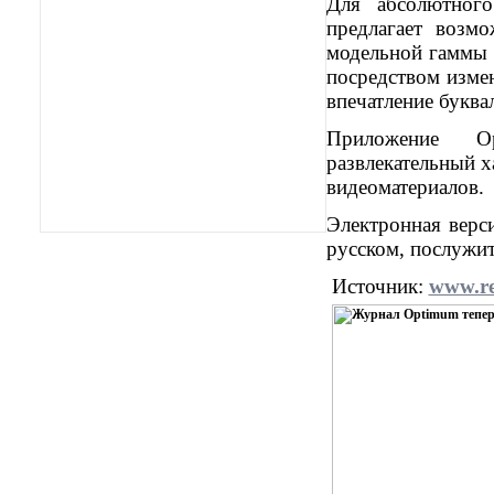
Для абсолютного
предлагает возм
модельной гаммы 
посредством изме
впечатление буква
Приложение Op
развлекательный х
видеоматериалов.
Электронная верс
русском, послужи
Источник:
www.re