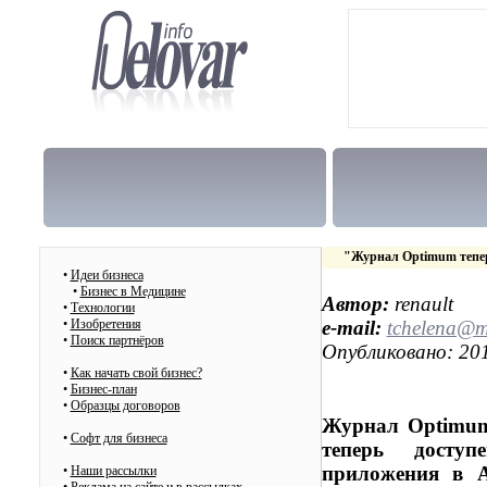
"Журнал Optimum тепер
•
Идеи бизнеса
•
Бизнес в Медицине
Автор:
renault
•
Технологии
•
Изобретения
e-mail:
tchelena@m
•
Поиск партнёров
Опубликовано: 201
•
Как начать свой бизнес?
•
Бизнес-план
•
Образцы договоров
Журнал Optimum
•
Cофт для бизнеса
теперь доступ
приложения в
•
Наши рассылки