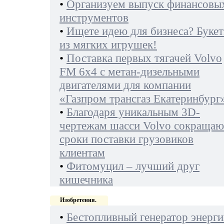
•
Организуем выпуск финансовы
инструментов
•
Ищете идею для бизнеса? Буке
из мягких игрушек!
•
Поставка первых тягачей Volvo
FM 6х4 с метан-дизельными
двигателями для компании
«Газпром трансгаз Екатеринбург
•
Благодаря уникальным 3D-
чертежам шасси Volvo сокращаю
сроки поставки грузовиков
клиентам
•
Фитомуцил – лучший друг
кишечника
Изобретения.
•
Бестопливный генератор энерги