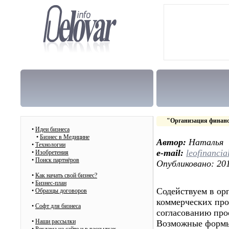
"Организация финан
•
Идеи бизнеса
•
Бизнес в Медицине
Автор:
Наталья
•
Технологии
e-mail:
leofinanci
•
Изобретения
•
Поиск партнёров
Опубликовано: 201
•
Как начать свой бизнес?
•
Бизнес-план
Содействуем в ор
•
Образцы договоров
коммерческих про
•
Cофт для бизнеса
согласованию про
•
Наши рассылки
Возможные формы