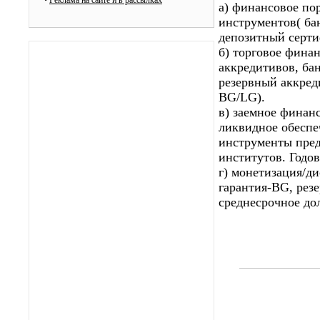
•
Реклама на сайте и в рассылках
а) финансовое по
инструментов( ба
депозитный серти
б) торговое фина
аккредитивов, ба
резервный аккред
BG/LG).
в) заемное финан
ликвидное обеспе
инструменты пре
институтов. Годо
г) монетизация/д
гарантия-BG, рез
среднесрочное до