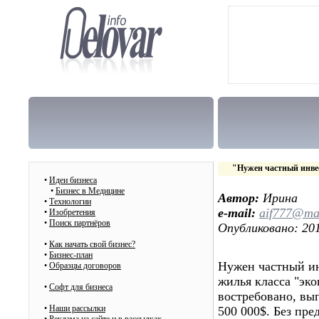
"Нужен частный инве
•
Идеи бизнеса
•
Бизнес в Медицине
Автор:
Ирина
•
Технологии
e-mail:
aif777@mai
•
Изобретения
•
Поиск партнёров
Опубликовано: 201
•
Как начать свой бизнес?
•
Бизнес-план
Нужен частный ин
•
Образцы договоров
жилья класса "эко
•
Cофт для бизнеса
востребовано, выг
•
Наши рассылки
500 000$. Без пре