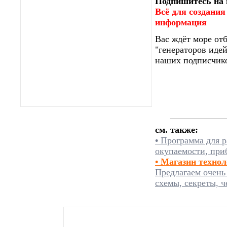
Подпишитесь на 
Всё для создания
информация
Вас ждёт море от
"генераторов идей
наших подписчико
см. также:
•
Программа для р
окупаемости, при
• Магазин техно
Предлагаем очень
схемы, секреты, ч