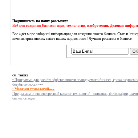
Подпишитесь на нашу рассылку:
Всё для создания бизнеса: идеи, технологии, изобретения. Деловая инфор
Вас ждёт море отборной информации для создания своего бизнеса. Статьи "генер
комментарии многих тысяч наших подписчиков! Лучшая рассылка о бизнесе.
см. также:
•
Программа для расчёта эффективности планируемого бизнеса, срока окупаемос
безубыточности»»»
• Магазин технологий»»»
Предлагаем очень интересный каталог технологий - описание, фотографии, схем
бизнес сегодня!