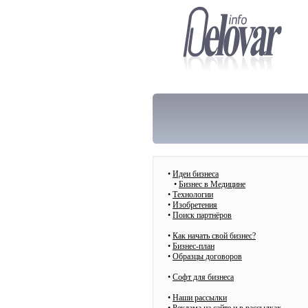
•
Идеи бизнеса
•
Бизнес в Медицине
•
Технологии
•
Изобретения
•
Поиск партнёров
•
Как начать свой бизнес?
•
Бизнес-план
•
Образцы договоров
•
Cофт для бизнеса
•
Наши рассылки