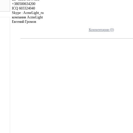
+380500634200
ICQ 603324040
Skype : AcmeLight_ru
компания AcmeLight
Евгений Громов
Комментарии (0)