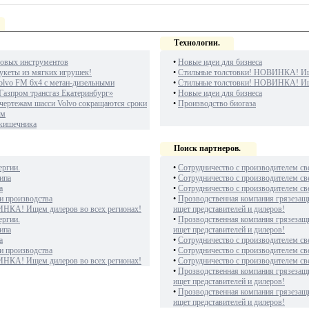
Технологии.
овых инструментов
•
Новые идеи для бизнеса
укеты из мягких игрушек!
•
Стильные толстовки! НОВИНКА! Ище
olvo FM 6х4 с метан-дизельными
•
Стильные толстовки! НОВИНКА! Ище
Газпром трансгаз Екатеринбург»
•
Новые идеи для бизнеса
чертежам шасси Volvo сокращаются сроки
•
Производство биогаза
ам
 кишечника
Поиск партнеров.
ергии.
•
Сотрудничество с производителем св
ипа
•
Сотрудничество с производителем св
а
•
Сотрудничество с производителем св
и производства
•
Прозводственная компания грязезащ
ИНКА! Ищем дилеров во всех регионах!
ищет представителей и дилеров!
ергии.
•
Прозводственная компания грязезащ
ипа
ищет представителей и дилеров!
а
•
Сотрудничество с производителем св
и производства
•
Сотрудничество с производителем св
ИНКА! Ищем дилеров во всех регионах!
•
Сотрудничество с производителем св
•
Прозводственная компания грязезащ
ищет представителей и дилеров!
•
Прозводственная компания грязезащ
ищет представителей и дилеров!