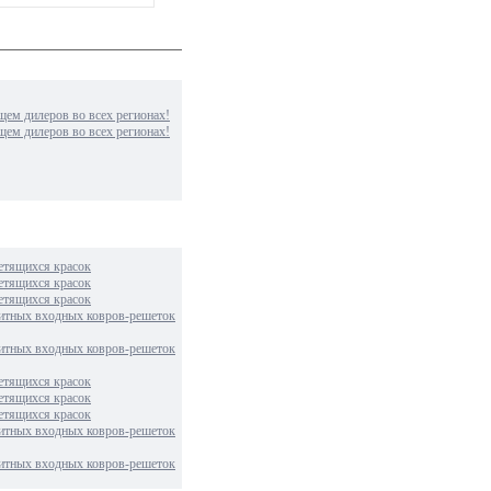
м дилеров во всех регионах!
м дилеров во всех регионах!
етящихся красок
етящихся красок
етящихся красок
итных входных ковров-решеток
итных входных ковров-решеток
етящихся красок
етящихся красок
етящихся красок
итных входных ковров-решеток
итных входных ковров-решеток