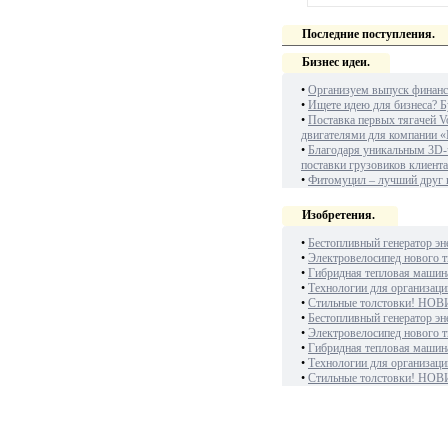
Последние поступления.
Бизнес идеи.
•
Организуем выпуск финанс
•
Ищете идею для бизнеса? Б
•
Поставка первых тягачей V
двигателями для компании «
•
Благодаря уникальным 3D-
поставки грузовиков клиент
•
Фитомуцил – лучший друг
Изобретения.
•
Бестопливный генератор эн
•
Электровелосипед нового т
•
Гибридная тепловая машин
•
Технологии для организаци
•
Стильные толстовки! НОВ
•
Бестопливный генератор эн
•
Электровелосипед нового т
•
Гибридная тепловая машин
•
Технологии для организаци
•
Стильные толстовки! НОВ