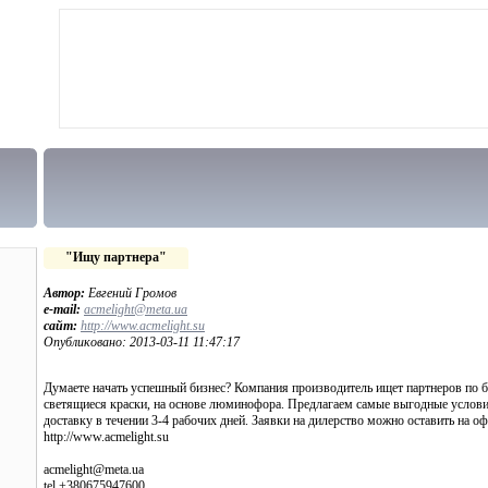
"Ищу партнера"
Автор:
Евгений Громов
e-mail:
acmelight@meta.ua
сайт:
http://www.acmelight.su
Опубликовано: 2013-03-11 11:47:17
Думаете начать успешный бизнес? Компания производитель ищет партнеров по 
светящиеся краски, на основе люминофора. Предлагаем самые выгодные услови
доставку в течении 3-4 рабочих дней. Заявки на дилерство можно оставить на 
http://www.acmelight.su
acmelight@meta.ua
tel.+380675947600