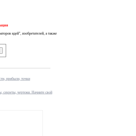
мация
аторов идей", изобретателей, а также
ти, прибыли, точки
ы, секреты, чертежи. Начните свой