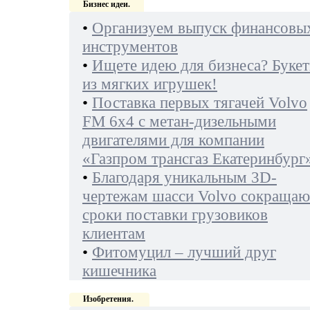
Бизнес идеи.
•
Организуем выпуск финансовы
инструментов
•
Ищете идею для бизнеса? Буке
из мягких игрушек!
•
Поставка первых тягачей Volvo
FM 6х4 с метан-дизельными
двигателями для компании
«Газпром трансгаз Екатеринбург
•
Благодаря уникальным 3D-
чертежам шасси Volvo сокращаю
сроки поставки грузовиков
клиентам
•
Фитомуцил – лучший друг
кишечника
Изобретения.