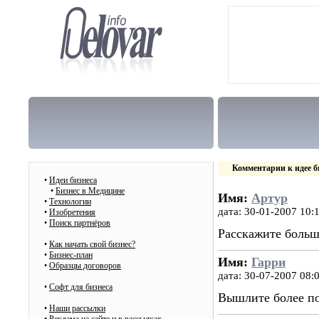
Комментарии к идее б
•
Идеи бизнеса
•
Бизнес в Медицине
Имя:
Артур
•
Технологии
дата: 30-01-2007 10:
•
Изобретения
•
Поиск партнёров
Расскажите больш
•
Как начать свой бизнес?
•
Бизнес-план
Имя:
Гарри
•
Образцы договоров
дата: 30-07-2007 08:
•
Cофт для бизнеса
Вышлите более п
•
Наши рассылки