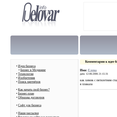
Комментарии к идее б
•
Идеи бизнеса
•
Бизнес в Медицине
Имя:
Елена
•
Технологии
дата: 12-06-2006 21:15:31
•
Изобретения
как химик с пятилетним ст
•
Поиск партнёров
я плакала
•
Как начать свой бизнес?
•
Бизнес-план
•
Образцы договоров
•
Cофт для бизнеса
•
Наши рассылки