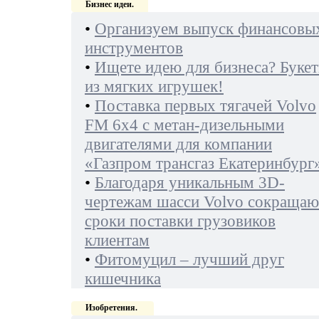
Бизнес идеи.
•
Организуем выпуск финансовы
инструментов
•
Ищете идею для бизнеса? Буке
из мягких игрушек!
•
Поставка первых тягачей Volvo
FM 6х4 с метан-дизельными
двигателями для компании
«Газпром трансгаз Екатеринбург
•
Благодаря уникальным 3D-
чертежам шасси Volvo сокращаю
сроки поставки грузовиков
клиентам
•
Фитомуцил – лучший друг
кишечника
Изобретения.