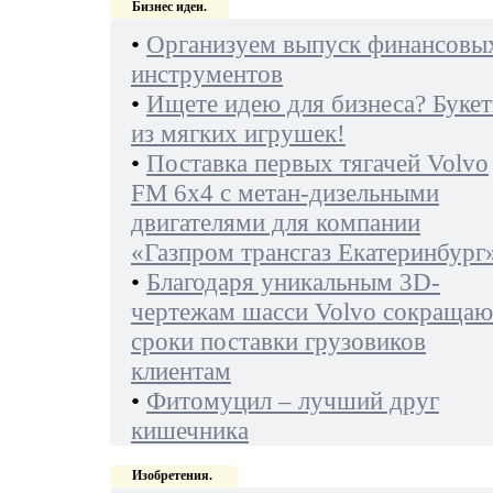
Бизнес идеи.
•
Организуем выпуск финансовы
инструментов
•
Ищете идею для бизнеса? Буке
из мягких игрушек!
•
Поставка первых тягачей Volvo
FM 6х4 с метан-дизельными
двигателями для компании
«Газпром трансгаз Екатеринбург
•
Благодаря уникальным 3D-
чертежам шасси Volvo сокращаю
сроки поставки грузовиков
клиентам
•
Фитомуцил – лучший друг
кишечника
Изобретения.