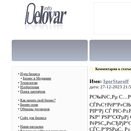
Комментарии к стать
•
Идеи бизнеса
•
Бизнес в Медицине
Имя:
IgorStaroff
•
Технологии
дата: 27-12-2023 21:
•
Изобретения
•
Поиск партнёров
РС‰РёС‚Рµ С…Р
•
Как начать свой бизнес?
СЃРѕС†РёР°Р»СЊР
•
Бизнес-план
•
Образцы договоров
РІР°Рј СЃ РІС‹Р±Рѕ
РќР° РЅР°С€РµРј
•
Cофт для бизнеса
РёРЅС„РѕСЂРјР°С†
•
Наши рассылки
СЃС‚Р°РЅРµС‚ Р±