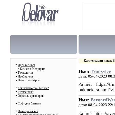
Комментарии к идее б
•
Идеи бизнеса
•
Бизнес в Медицине
Имя:
Trinixyler
•
Технологии
дата: 05-04-2023 08:
•
Изобретения
•
Поиск партнёров
<a href="https://tr
•
Как начать свой бизнес?
bukmekera.html">l
•
Бизнес-план
•
Образцы договоров
Имя:
BernardWe
•
Cофт для бизнеса
дата: 08-04-2023 22:
•
Наши рассылки
<a href=https://a