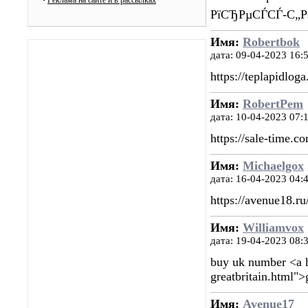
•
Реклама на сайте и в рассылках
РїСЂРµСЃСЃ-С„Рѕ
Имя:
Robertbok
дата: 09-04-2023 16:
https://teplapidlog
Имя:
RobertPem
дата: 10-04-2023 07:
https://sale-time.
Имя:
Michaelgox
дата: 16-04-2023 04:
https://avenue18.ru
Имя:
Williamvox
дата: 19-04-2023 08:
buy uk number <a h
greatbritain.html"
Имя:
Avenue17