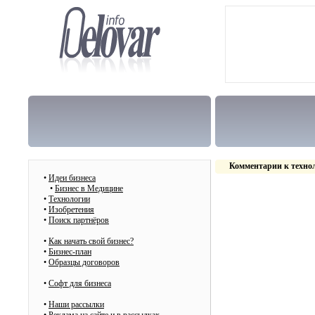
Комментарии к техно
•
Идеи бизнеса
•
Бизнес в Медицине
•
Технологии
•
Изобретения
•
Поиск партнёров
•
Как начать свой бизнес?
•
Бизнес-план
•
Образцы договоров
•
Cофт для бизнеса
•
Наши рассылки