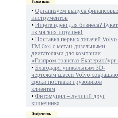
Бизнес идеи.
•
Организуем выпуск финансовы
инструментов
•
Ищете идею для бизнеса? Буке
из мягких игрушек!
•
Поставка первых тягачей Volvo
FM 6х4 с метан-дизельными
двигателями для компании
«Газпром трансгаз Екатеринбург
•
Благодаря уникальным 3D-
чертежам шасси Volvo сокращаю
сроки поставки грузовиков
клиентам
•
Фитомуцил – лучший друг
кишечника
Изобретения.