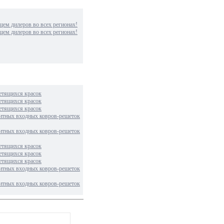
м дилеров во всех регионах!
м дилеров во всех регионах!
етящихся красок
етящихся красок
етящихся красок
итных входных ковров-решеток
итных входных ковров-решеток
етящихся красок
етящихся красок
етящихся красок
итных входных ковров-решеток
итных входных ковров-решеток