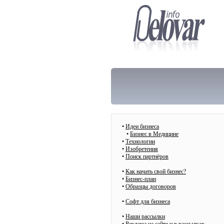
•
Идеи бизнеса
•
Бизнес в Медицине
•
Технологии
•
Изобретения
•
Поиск партнёров
•
Как начать свой бизнес?
•
Бизнес-план
•
Образцы договоров
•
Cофт для бизнеса
•
Наши рассылки