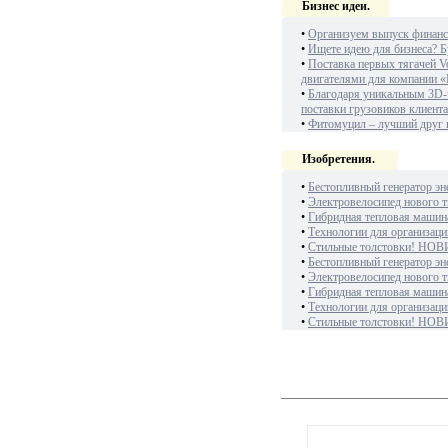
Бизнес идеи.
•
Организуем выпуск финанс
•
Ищете идею для бизнеса? Б
•
Поставка первых тягачей V
двигателями для компании «
•
Благодаря уникальным 3D-
поставки грузовиков клиент
•
Фитомуцил – лучший друг
Изобретения.
•
Бестопливный генератор эн
•
Электровелосипед нового т
•
Гибридная тепловая машин
•
Технологии для организаци
•
Стильные толстовки! НОВ
•
Бестопливный генератор эн
•
Электровелосипед нового т
•
Гибридная тепловая машин
•
Технологии для организаци
•
Стильные толстовки! НОВ