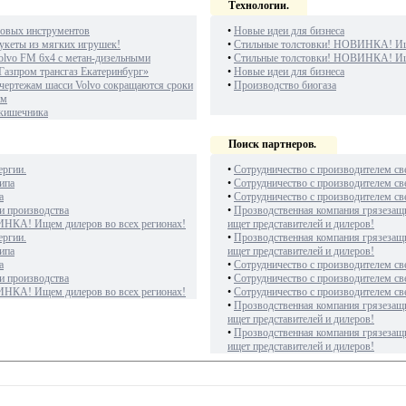
Технологии.
овых инструментов
•
Новые идеи для бизнеса
укеты из мягких игрушек!
•
Стильные толстовки! НОВИНКА! Ище
olvo FM 6х4 с метан-дизельными
•
Стильные толстовки! НОВИНКА! Ище
Газпром трансгаз Екатеринбург»
•
Новые идеи для бизнеса
чертежам шасси Volvo сокращаются сроки
•
Производство биогаза
ам
 кишечника
Поиск партнеров.
ергии.
•
Сотрудничество с производителем св
ипа
•
Сотрудничество с производителем св
а
•
Сотрудничество с производителем св
и производства
•
Прозводственная компания грязезащ
ИНКА! Ищем дилеров во всех регионах!
ищет представителей и дилеров!
ергии.
•
Прозводственная компания грязезащ
ипа
ищет представителей и дилеров!
а
•
Сотрудничество с производителем св
и производства
•
Сотрудничество с производителем св
ИНКА! Ищем дилеров во всех регионах!
•
Сотрудничество с производителем св
•
Прозводственная компания грязезащ
ищет представителей и дилеров!
•
Прозводственная компания грязезащ
ищет представителей и дилеров!