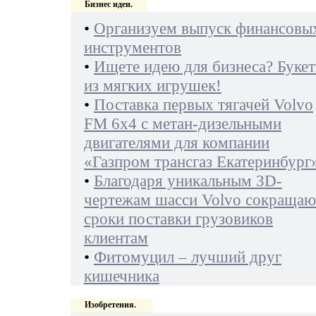
Бизнес идеи.
•
Организуем выпуск финансовы
инструментов
•
Ищете идею для бизнеса? Буке
из мягких игрушек!
•
Поставка первых тягачей Volvo
FM 6х4 с метан-дизельными
двигателями для компании
«Газпром трансгаз Екатеринбург
•
Благодаря уникальным 3D-
чертежам шасси Volvo сокращаю
сроки поставки грузовиков
клиентам
•
Фитомуцил – лучший друг
кишечника
Изобретения.