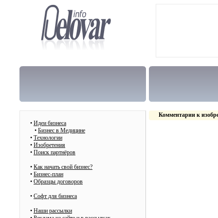
Комментарии к изобр
•
Идеи бизнеса
•
Бизнес в Медицине
•
Технологии
•
Изобретения
•
Поиск партнёров
•
Как начать свой бизнес?
•
Бизнес-план
•
Образцы договоров
•
Cофт для бизнеса
•
Наши рассылки