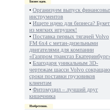
Бизнес идеи.
•
Организуем выпуск финансовы
инструментов
•
Ищете идею для бизнеса? Буке
из мягких игрушек!
•
Поставка первых тягачей Volvo
FM 6х4 с метан-дизельными
двигателями для компании
«Газпром трансгаз Екатеринбург
•
Благодаря уникальным 3D-
чертежам шасси Volvo сокращаю
сроки поставки грузовиков
клиентам
•
Фитомуцил – лучший друг
кишечника
Изобретения.