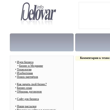
Комментарии к техно
•
Идеи бизнеса
•
Бизнес в Медицине
•
Технологии
•
Изобретения
•
Поиск партнёров
•
Как начать свой бизнес?
•
Бизнес-план
•
Образцы договоров
•
Cофт для бизнеса
•
Наши рассылки