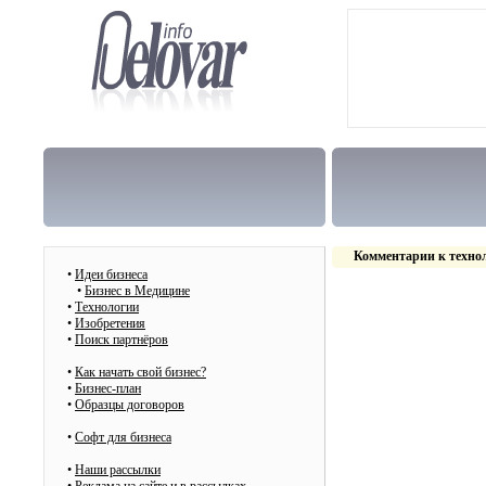
Комментарии к техно
•
Идеи бизнеса
•
Бизнес в Медицине
•
Технологии
•
Изобретения
•
Поиск партнёров
•
Как начать свой бизнес?
•
Бизнес-план
•
Образцы договоров
•
Cофт для бизнеса
•
Наши рассылки