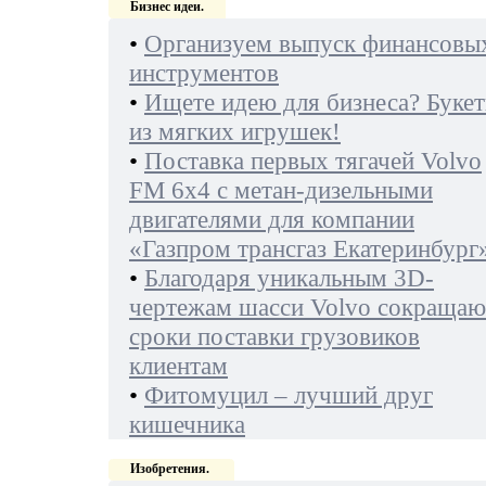
Бизнес идеи.
•
Организуем выпуск финансовы
инструментов
•
Ищете идею для бизнеса? Буке
из мягких игрушек!
•
Поставка первых тягачей Volvo
FM 6х4 с метан-дизельными
двигателями для компании
«Газпром трансгаз Екатеринбург
•
Благодаря уникальным 3D-
чертежам шасси Volvo сокращаю
сроки поставки грузовиков
клиентам
•
Фитомуцил – лучший друг
кишечника
Изобретения.